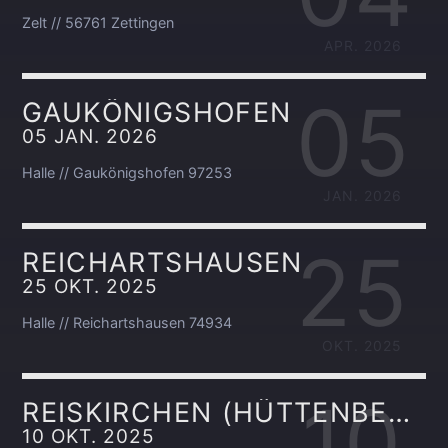
Zelt // 56761 Zettingen
APR. 2026
05
GAUKÖNIGSHOFEN
05 JAN. 2026
Halle // Gaukönigshofen 97253
JAN. 2026
25
REICHARTSHAUSEN
25 OKT. 2025
Halle // Reichartshausen 74934
OKT. 2025
10
REISKIRCHEN (HÜTTENBERG)
10 OKT. 2025