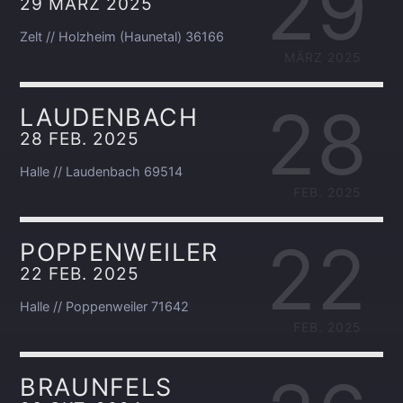
29
29 MÄRZ 2025
Zelt // Holzheim (Haunetal) 36166
MÄRZ 2025
28
LAUDENBACH
28 FEB. 2025
Halle // Laudenbach 69514
FEB. 2025
22
POPPENWEILER
22 FEB. 2025
Halle // Poppenweiler 71642
FEB. 2025
BRAUNFELS